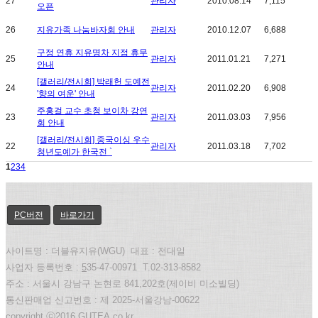
27
관리자
2010.08.14
7,115
오픈
26
지유가족 나눔바자회 안내
관리자
2010.12.07
6,688
구정 연휴 지유명차 지점 휴무
25
관리자
2011.01.21
7,271
안내
[갤러리/전시회] 박래헌 도예전
24
관리자
2011.02.20
6,908
'향의 여운' 안내
주홍걸 교수 초청 보이차 강연
23
관리자
2011.03.03
7,956
회 안내
[갤러리/전시회] 중국이싱 우수
22
관리자
2011.03.18
7,702
청년도예가 한국전 `
1
2
3
4
PC버전
바로가기
사이트명 : 더블유지유(WGU) 대표 : 전대일
사업자 등록번호 :
5
35-47-00971 T.02-313-8582
주소 : 서울시 강남구 논현로 841,202호(제이비 미소빌딩)
통신판매업 신고번호 : 제 2025-서울강남-00622
copyright ⓒ2016 GUTEA.co.kr