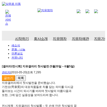
시작하기
회사소개
지유명차
지유차예관
지유가
새소식
문화 · 나눔
언론보도
커뮤니티
[갤러리/전시회] 지유갤러리 찻사발전 (5월20일 ~ 6월5일)
관리자
|
2010-05-20
|
조회 7,295
글쓰기
목록
지유갤러리에서 찻사발전을 준비했습니다.
기천요(竒泉窯)의 대표작품들로 차를 담는 의미를 다시금
돌아보는 시간이 되시기를 바라며 찻사발의 아름다움과
또한, 그에 담긴 실용성을 보여드리려 합니다.
전시제목 : 지유갤러리 찻사발展 – 두 손에 안은 찻사발의 꿈