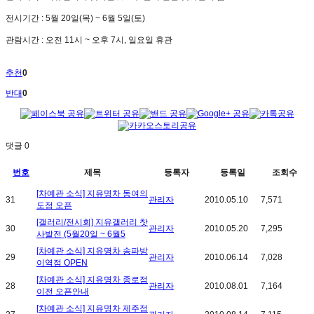
전시기간 : 5월 20일(목) ~ 6월 5일(토)
관람시간 : 오전 11시 ~ 오후 7시, 일요일 휴관
추천
0
반대
0
댓글
0
번호
제목
등록자
등록일
조회수
[차예관 소식] 지유명차 동여의
31
관리자
2010.05.10
7,571
도점 오픈
[갤러리/전시회] 지유갤러리 찻
30
관리자
2010.05.20
7,295
사발전 (5월20일 ~ 6월5
[차예관 소식] 지유명차 송파방
29
관리자
2010.06.14
7,028
이역점 OPEN
[차예관 소식] 지유명차 종로점
28
관리자
2010.08.01
7,164
이전 오픈안내
[차예관 소식] 지유명차 제주점