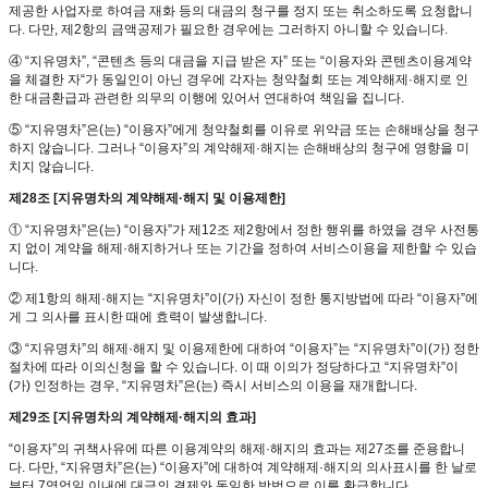
제공한 사업자로 하여금 재화 등의 대금의 청구를 정지 또는 취소하도록 요청합니
다. 다만, 제2항의 금액공제가 필요한 경우에는 그러하지 아니할 수 있습니다.
④ “지유명차”, “콘텐츠 등의 대금을 지급 받은 자” 또는 “이용자와 콘텐츠이용계약
을 체결한 자“가 동일인이 아닌 경우에 각자는 청약철회 또는 계약해제·해지로 인
한 대금환급과 관련한 의무의 이행에 있어서 연대하여 책임을 집니다.
⑤ “지유명차”은(는) “이용자”에게 청약철회를 이유로 위약금 또는 손해배상을 청구
하지 않습니다. 그러나 “이용자”의 계약해제·해지는 손해배상의 청구에 영향을 미
치지 않습니다.
제28조 [지유명차의 계약해제·해지 및 이용제한]
① “지유명차”은(는) “이용자”가 제12조 제2항에서 정한 행위를 하였을 경우 사전통
지 없이 계약을 해제·해지하거나 또는 기간을 정하여 서비스이용을 제한할 수 있습
니다.
② 제1항의 해제·해지는 “지유명차”이(가) 자신이 정한 통지방법에 따라 “이용자”에
게 그 의사를 표시한 때에 효력이 발생합니다.
③ “지유명차”의 해제·해지 및 이용제한에 대하여 “이용자”는 “지유명차”이(가) 정한
절차에 따라 이의신청을 할 수 있습니다. 이 때 이의가 정당하다고 “지유명차”이
(가) 인정하는 경우, “지유명차”은(는) 즉시 서비스의 이용을 재개합니다.
제29조 [지유명차의 계약해제·해지의 효과]
“이용자”의 귀책사유에 따른 이용계약의 해제·해지의 효과는 제27조를 준용합니
다. 다만, “지유명차”은(는) “이용자”에 대하여 계약해제·해지의 의사표시를 한 날로
부터 7영업일 이내에 대금의 결제와 동일한 방법으로 이를 환급합니다.