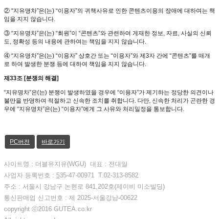
② “지유명차”은(는) “이용자”의 귀책사유로 인한 콘텐츠이용의 장애에 대하여는 책
임을 지지 않습니다.
③ “지유명차”은(는) “회원”이 “콘텐츠”와 관련하여 게재한 정보, 자료, 사실의 신뢰
도, 정확성 등의 내용에 관하여는 책임을 지지 않습니다.
④ “지유명차”은(는) “이용자” 상호간 또는 “이용자”와 제3자 간에 “콘텐츠”를 매개
로 하여 발생한 분쟁 등에 대하여 책임을 지지 않습니다.
제33조 [분쟁의 해결]
“지유명차”은(는) 분쟁이 발생하였을 경우에 “이용자”가 제기하는 정당한 의견이나
불만을 반영하여 적절하고 신속한 조치를 취합니다. 다만, 신속한 처리가 곤란한 경
우에 “지유명차”은(는) “이용자”에게 그 사유와 처리일정을 통보합니다.
PC버전
바로가기
사이트명 : 더블유지유(WGU) 대표 : 전대일
사업자 등록번호 :
5
35-47-00971 T.02-313-8582
주소 : 서울시 강남구 논현로 841,202호(제이비 미소빌딩)
통신판매업 신고번호 : 제 2025-서울강남-00622
copyright ⓒ2016 GUTEA.co.kr