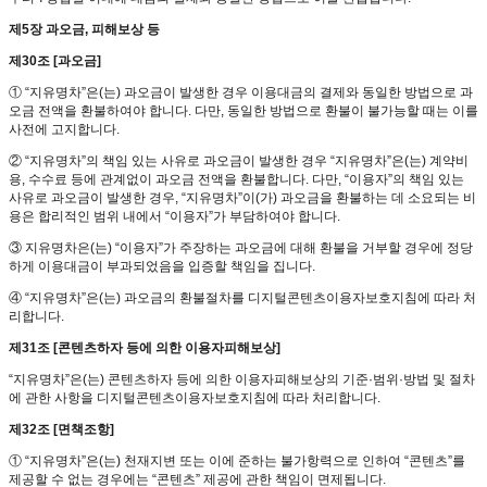
제5장 과오금, 피해보상 등
제30조 [과오금]
① “지유명차”은(는) 과오금이 발생한 경우 이용대금의 결제와 동일한 방법으로 과
오금 전액을 환불하여야 합니다. 다만, 동일한 방법으로 환불이 불가능할 때는 이를
사전에 고지합니다.
② “지유명차”의 책임 있는 사유로 과오금이 발생한 경우 “지유명차”은(는) 계약비
용, 수수료 등에 관계없이 과오금 전액을 환불합니다. 다만, “이용자”의 책임 있는
사유로 과오금이 발생한 경우, “지유명차”이(가) 과오금을 환불하는 데 소요되는 비
용은 합리적인 범위 내에서 “이용자”가 부담하여야 합니다.
③ 지유명차은(는) “이용자”가 주장하는 과오금에 대해 환불을 거부할 경우에 정당
하게 이용대금이 부과되었음을 입증할 책임을 집니다.
④ “지유명차”은(는) 과오금의 환불절차를 디지털콘텐츠이용자보호지침에 따라 처
리합니다.
제31조 [콘텐츠하자 등에 의한 이용자피해보상]
“지유명차”은(는) 콘텐츠하자 등에 의한 이용자피해보상의 기준·범위·방법 및 절차
에 관한 사항을 디지털콘텐츠이용자보호지침에 따라 처리합니다.
제32조 [면책조항]
① “지유명차”은(는) 천재지변 또는 이에 준하는 불가항력으로 인하여 “콘텐츠”를
제공할 수 없는 경우에는 “콘텐츠” 제공에 관한 책임이 면제됩니다.