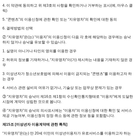
4. 이 약관에 동의하고 위 제3호의 사항을 확인하거나 거부하는 표시(예, 마우스 클
릭)
5. “콘텐츠”의 이용신청에 관한 확인 또는 “지유명차”의 확인에 대한 동의
6. 결제방법의 선택
② “지유명차”은(는) “이용자”의 이용신청이 다음 각 호에 해당하는 경우에는 승낙
하지 않거나 승낙을 유보할 수 있습니다.
1. 실명이 아니거나 타인의 명의를 이용한 경우
2. 허위의 정보를 기재하거나, “지유명차”이(가) 제시하는 내용을 기재하지 않은 경
우
3. 미성년자가 청소년보호법에 의해서 이용이 금지되는 “콘텐츠”를 이용하고자 하
는 경우
4. 서비스 관련 설비의 여유가 없거나, 기술상 또는 업무상 문제가 있는 경우
③ “지유명차”의 승낙이 제16조 제1항의 수신확인통지형태로 “이용자”에게 도달한
시점에 계약이 성립한 것으로 봅니다.
④ “지유명차”의 승낙의 의사표시에는 “이용자”의 이용신청에 대한 확인 및 서비스
제공 가능여부, 이용신청의 정정·취소 등에 관한 정보 등을 포함합니다.
제15조 [미성년자 이용계약에 관한 특칙]
“지유명차”은(는) 만 20세 미만의 미성년이용자가 유료서비스를 이용하고자 하는