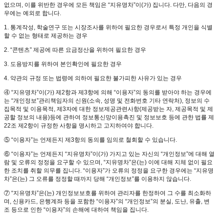
없으며, 이를 위반한 경우에 모든 책임은 “지유명차”이(가) 집니다. 다만, 다음의 경
우에는 예외로 합니다.
1. 통계작성, 학술연구 또는 시장조사를 위하여 필요한 경우로서 특정 개인을 식별
할 수 없는 형태로 제공하는 경우
2. “콘텐츠” 제공에 따른 요금정산을 위하여 필요한 경우
3. 도용방지를 위하여 본인확인에 필요한 경우
4. 약관의 규정 또는 법령에 의하여 필요한 불가피한 사유가 있는 경우
④ “지유명차”이(가) 제2항과 제3항에 의해 “이용자”의 동의를 받아야 하는 경우에
는 “개인정보”관리책임자의 신원(소속, 성명 및 전화번호 기타 연락처), 정보의 수
집목적 및 이용목적, 제3자에 대한 정보제공관련사항(제공받는 자, 제공목적 및 제
공할 정보의 내용)등에 관하여 정보통신망이용촉진 및 정보보호 등에 관한 법률 제
22조 제2항이 규정한 사항을 명시하고 고지하여야 합니다.
⑤ “이용자”는 언제든지 제3항의 동의를 임의로 철회할 수 있습니다.
⑥ “이용자”는 언제든지 “지유명차”이(가) 가지고 있는 자신의 “개인정보”에 대해 열
람 및 오류의 정정을 요구할 수 있으며, “지유명차”은(는) 이에 대해 지체 없이 필요
한 조치를 취할 의무를 집니다. “이용자”가 오류의 정정을 요구한 경우에는 “지유명
차”은(는) 그 오류를 정정할 때까지 당해 “개인정보”를 이용하지 않습니다.
⑦ “지유명차”은(는) 개인정보보호를 위하여 관리자를 한정하여 그 수를 최소화하
며, 신용카드, 은행계좌 등을 포함한 “이용자”의 “개인정보”의 분실, 도난, 유출, 변
조 등으로 인한 “이용자”의 손해에 대하여 책임을 집니다.