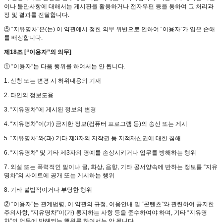
이나 불만사항에 대해서는 게시판을 활용하거나 전자우편 등을 통하여 그 처리과
정 및 결과를 전달합니다.
⑤ “지유명차”은(는) 이 약관에서 정한 의무 위반으로 인하여 “이용자”가 입은 손해
를 배상합니다.
제18조 [“이용자”의 의무]
① “이용자”는 다음 행위를 하여서는 안 됩니다.
1. 신청 또는 변경 시 허위내용의 기재
2. 타인의 정보도용
3. “지유명차”에 게시된 정보의 변경
4. “지유명차”이(가) 금지한 정보(컴퓨터 프로그램 등)의 송신 또는 게시
5. “지유명차”와(과) 기타 제3자의 저작권 등 지적재산권에 대한 침해
6. “지유명차” 및 기타 제3자의 명예를 손상시키거나 업무를 방해하는 행위
7. 외설 또는 폭력적인 말이나 글, 화상, 음향, 기타 공서양속에 반하는 정보를 “지유
명차”의 사이트에 공개 또는 게시하는 행위
8. 기타 불법적이거나 부당한 행위
② “이용자”는 관계법령, 이 약관의 규정, 이용안내 및 “콘텐츠”와 관련하여 공지한
주의사항, “지유명차”이(가) 통지하는 사항 등을 준수하여야 하며, 기타 “지유명
차”의 업무에 방해되는 행위를 하여서는 안 됩니다.