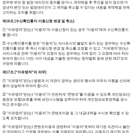
경우에 부모 등 법정 대리인의 동의를 얻거나, 계약체결 후 추인을 얻지 않으면 미
성년자 본인 또는 법정대리인이 그 계약을 취소할 수 있다는 내용을 계약체결 전에
고지하는 조치를 취합니다.
제16조 [수신확인통지·이용신청 변경 및 취소]
① “지유명차”은(는) “이용자”의 이용신청이 있는 경우 “이용자”에게 수신확인통지
를 합니다.
② 수신확인통지를 받은 “이용자”는 의사표시의 불일치 등이 있는 경우에는 수신확
인통지를 받은 후 즉시 이용신청 변경 및 취소를 요청할 수 있고, “지유명차”은(는)
서비스제공 전에 “이용자”의 요청이 있는 경우에는 지체 없이 그 요청에 따라 처리
하여야 합니다. 다만, 이미 대금을 지불한 경우에는 청약철회 등에 관한 제27조의
규정에 따릅니다.
제17조 [“지유명차”의 의무]
① “지유명차”은(는) 법령과 이 약관이 정하는 권리의 행사와 의무의 이행을 신의에
좇아 성실하게 하여야 합니다.
② “지유명차”은(는) “이용자”가 안전하게 “콘텐츠”를 이용할 수 있도록 개인정보(신
용정보 포함)보호를 위해 보안시스템을 갖추어야 하며 개인정보보호정책을 공시
하고 준수합니다.
③ “지유명차”은(는) “이용자”가 콘텐츠이용 및 그 대금내역을 수시로 확인할 수 있
도록 조치합니다.
④ “지유명차”은(는) 콘텐츠이용과 관련하여 “이용자”로부터 제기된 의견이나 불만
이 정당하다고 인정할 경우에는 이를 지체없이 처리합니다. 이용자가 제기한 의견