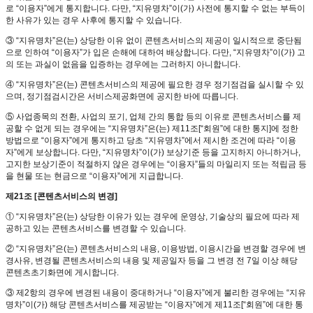
로 “이용자”에게 통지합니다. 다만, “지유명차”이(가) 사전에 통지할 수 없는 부득이
한 사유가 있는 경우 사후에 통지할 수 있습니다.
③ “지유명차”은(는) 상당한 이유 없이 콘텐츠서비스의 제공이 일시적으로 중단됨
으로 인하여 “이용자”가 입은 손해에 대하여 배상합니다. 다만, “지유명차”이(가) 고
의 또는 과실이 없음을 입증하는 경우에는 그러하지 아니합니다.
④ “지유명차”은(는) 콘텐츠서비스의 제공에 필요한 경우 정기점검을 실시할 수 있
으며, 정기점검시간은 서비스제공화면에 공지한 바에 따릅니다.
⑤ 사업종목의 전환, 사업의 포기, 업체 간의 통합 등의 이유로 콘텐츠서비스를 제
공할 수 없게 되는 경우에는 “지유명차”은(는) 제11조[“회원”에 대한 통지]에 정한
방법으로 “이용자”에게 통지하고 당초 “지유명차”에서 제시한 조건에 따라 “이용
자”에게 보상합니다. 다만, “지유명차”이(가) 보상기준 등을 고지하지 아니하거나,
고지한 보상기준이 적절하지 않은 경우에는 “이용자”들의 마일리지 또는 적립금 등
을 현물 또는 현금으로 “이용자”에게 지급합니다.
제21조 [콘텐츠서비스의 변경]
① “지유명차”은(는) 상당한 이유가 있는 경우에 운영상, 기술상의 필요에 따라 제
공하고 있는 콘텐츠서비스를 변경할 수 있습니다.
② “지유명차”은(는) 콘텐츠서비스의 내용, 이용방법, 이용시간을 변경할 경우에 변
경사유, 변경될 콘텐츠서비스의 내용 및 제공일자 등을 그 변경 전 7일 이상 해당
콘텐츠초기화면에 게시합니다.
③ 제2항의 경우에 변경된 내용이 중대하거나 “이용자”에게 불리한 경우에는 “지유
명차”이(가) 해당 콘텐츠서비스를 제공받는 “이용자”에게 제11조[“회원”에 대한 통