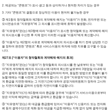
2. 제공되는 “콘텐츠”가 표시·광고 등과 상이하거나 현저한 차이가 있는 경우
3. 기타 “콘텐츠”의 결함으로 정상적인 이용이 현저히 불가능한 경우
③ 제1항의 청약철회와 제2항의 계약해제·해지는 “이용자”가 전화, 전자우편 또는
모사전송으로 “지유명차”에 그 의사를 표시한 때에 효력이 발생합니다.
④ “지유명차”은(는) 제3항에 따라 “이용자”가 표시한 청약철회 또는 계약해제·해지
의 의사표시를 수신한 후 지체 없이 이러한 사실을 “이용자”에게 회신합니다.
⑤ “이용자”는 제2항의 사유로 계약해제·해지의 의사표시를 하기 전에 상당한 기간
을 정하여 완전한 “콘텐츠” 혹은 서비스이용의 하자에 대한 치유를 요구할 수 있습
니다.
제27조 [“이용자”의 청약철회와 계약해제·해지의 효과]
① “지유명차”은(는) “이용자”가 청약철회의 의사표시를 한 날로부터 또는 “이용
자”에게 계약해제·해지의 의사표시에 대하여 회신한 날로부터 3영업일 이내에 대
금의 결제와 동일한 방법으로 이를 환급하여야 하며, 동일한 방법으로 환불이 불가
능할 때에는 이를 사전에 고지하여야 합니다. 이 경우 “지유명차”이(가) “이용자”에
게 환급을 지연한 때에는 그 지연기간에 대하여 공정거래위원회가 정하여 고시하
는 지연이자율을 곱하여 산정한 지연이자를 지급합니다.
② “지유명차”이(가) 제1항에 따라 환급할 경우에 “이용자”가 서비스이용으로부터
얻은 이익에 해당하는 금액을 공제하고 환급할 수 있습니다.
③ “지유명차”은(는) 위 대금을 환급함에 있어서 “이용자”가 신용카드 또는 전자화
폐 등의 결제수단으로 재화 등의 대금을 지급한 때에는 지체 없이 당해 결제수단을