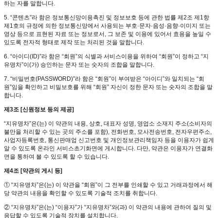
하는 자를 말합니다.
5. “콘텐츠”라 함은 정보통신망이용촉진 및 정보보호 등에 관한 법률 제2조 제1항
제1호의 규정에 의한 정보통신망에서 사용되는 부호·문자·음성·음향·이미지 또는
영상 등으로 표현된 자료 또는 정보로서, 그 보존 및 이용에 있어서 효용을 높일 수
있도록 전자적 형태로 제작 또는 처리된 것을 말합니다.
6. “아이디(ID)”라 함은 “회원”의 식별과 서비스이용을 위하여 “회원”이 정하고 “지
유명차”이(가) 승인하는 문자 또는 숫자의 조합을 말합니다.
7. “비밀번호(PASSWORD)”라 함은 “회원”이 부여받은 “아이디”와 일치되는 “회
원”임을 확인하고 비밀보호를 위해 “회원” 자신이 정한 문자 또는 숫자의 조합을 말
합니다.
제3조 [신원정보 등의 제공]
“지유명차”은(는) 이 약관의 내용, 상호, 대표자 성명, 영업소 소재지 주소(소비자의
불만을 처리할 수 있는 곳의 주소를 포함), 전화번호, 모사전송번호, 전자우편주소,
사업자등록번호, 통신판매업 신고번호 및 개인정보관리책임자 등을 이용자가 쉽게
알 수 있도록 온라인 서비스초기화면에 게시합니다. 다만, 약관은 이용자가 연결화
면을 통하여 볼 수 있도록 할 수 있습니다.
제4조 [약관의 게시 등]
① “지유명차”은(는) 이 약관을 “회원”이 그 전부를 인쇄할 수 있고 거래과정에서 해
당 약관의 내용을 확인할 수 있도록 기술적 조치를 취합니다.
② “지유명차”은(는) “이용자”가 “지유명차”와(과) 이 약관의 내용에 관하여 질의 및
응답할 수 있도록 기술적 장치를 설치합니다.