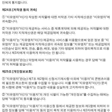
인에게 통지합니다.
제24조 [저작권 등의 귀속]
① “지유명차”이(가) 작성한 저작물에 대한 저작권 기타 지적재산권은 “지유명차”에
귀속합니다.
② “지유명차”이(가) 제공하는 서비스 중 제휴계약에 의해 제공되는 저작물에 대한
저작권 기타 지적재산권은 해당 제공업체에 귀속합니다.
③ “이용자”는 “지유명차”이(가) 제공하는 서비스를 이용함으로써 얻은 정보 중 “지
유명차” 또는 제공업체에 지적재산권이 귀속된 정보를 “지유명차” 또는 제공업체의
사전승낙 없이 복제, 전송, 출판, 배포, 방송 기타 방법에 의하여 영리목적으로 이용
하거나 제3자에게 이용하게 하여서는 안 됩니다.
④ “지유명차”은(는) 약정에 따라 “이용자”의 저작물을 사용하는 경우 당해 “이용
자”의 허락을 받습니다.
제25조 [개인정보보호]
① “지유명차”은(는) 제7조 제2항의 신청서기재사항 이외에 “이용자”의 콘텐츠이용
에 필요한 최소한의 정보를 수집할 수 있습니다. 이를 위해 “지유명차”이(가) 문의
한 사항에 관해 “이용자”는 진실한 내용을 성실하게 고지하여야 합니다.
② “지유명차”이(가) “이용자”의 개인 식별이 가능한 “개인정보”를 수집하는 때에는
당해 “이용자”의 동의를 받습니다.
③ “지유명차”은(는) “이용자”가 이용신청 등에서 제공한 정보와 제1항에 의하여 수
집한 정보를 당해 “이용자”의 동의 없이 목적 외로 이용하거나 제3자에게 제공할 수