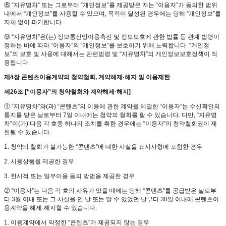
⑧ “지유명차” 또는 그로부터 “개인정보”를 제공받은 자는 “이용자”가 동의한 범위
내에서 “개인정보”를 사용할 수 있으며, 목적이 달성된 경우에는 당해 “개인정보”를
지체 없이 파기합니다.
⑨ “지유명차”은(는) 정보통신망이용촉진 및 정보보호에 관한 법률 등 관계 법령이
정하는 바에 따라 “이용자”의 “개인정보”를 보호하기 위해 노력합니다. “개인정
보”의 보호 및 사용에 대해서는 관련법령 및 “지유명차”의 개인정보보호정책이 적
용됩니다.
제4장 콘텐츠이용계약의 청약철회, 계약해제·해지 및 이용제한
제26조 [“이용자”의 청약철회와 계약해제·해지]
① “지유명차”와(과) “콘텐츠”의 이용에 관한 계약을 체결한 “이용자”는 수신확인의
통지를 받은 날로부터 7일 이내에는 청약의 철회를 할 수 있습니다. 다만, “지유명
차”이(가) 다음 각 호중 하나의 조치를 취한 경우에는 “이용자”의 청약철회권이 제
한될 수 있습니다.
1. 청약의 철회가 불가능한 “콘텐츠”에 대한 사실을 표시사항에 포함한 경우
2. 시용상품을 제공한 경우
3. 한시적 또는 일부이용 등의 방법을 제공한 경우
② “이용자”는 다음 각 호의 사유가 있을 때에는 당해 “콘텐츠”를 공급받은 날로부
터 3월 이내 또는 그 사실을 안 날 또는 알 수 있었던 날부터 30일 이내에 콘텐츠이
용계약을 해제·해지할 수 있습니다.
1. 이용계약에서 약정한 “콘텐츠”가 제공되지 않는 경우