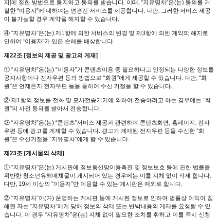
지]에 정한 방법으로 통지하고 동의를 받습니다. 이때, “지유명차”은(는) 동의를 거
절한 “이용자”에 대하여는 변경전 서비스를 제공합니다. 다만, 그러한 서비스 제공
이 불가능할 경우 계약을 해지할 수 있습니다.
④ “지유명차”은(는) 제1항에 의한 서비스의 변경 및 제3항에 의한 계약의 해지로
인하여 “이용자”가 입은 손해를 배상합니다.
제22조 [정보의 제공 및 광고의 게재]
① “지유명차”은(는) “이용자”가 콘텐츠이용 중 필요하다고 인정되는 다양한 정보를
공지사항이나 전자우편 등의 방법으로 “회원”에게 제공할 수 있습니다. 다만, “회
원”은 언제든지 전자우편 등을 통하여 수신 거절을 할 수 있습니다.
② 제1항의 정보를 전화 및 모사전송기기에 의하여 전송하려고 하는 경우에는 “회
원”의 사전 동의를 받아서 전송합니다.
③ “지유명차”은(는) “콘텐츠”서비스 제공과 관련하여 콘텐츠화면, 홈페이지, 전자
우편 등에 광고를 게재할 수 있습니다. 광고가 게재된 전자우편 등을 수신한 “회
원”은 수신거절을 “지유명차”에게 할 수 있습니다.
제23조 [게시물의 삭제]
① “지유명차”은(는) 게시판에 정보통신망이용촉진 및 정보보호 등에 관한 법률을
위반한 청소년유해매체물이 게시되어 있는 경우에는 이를 지체 없이 삭제 합니다.
다만, 19세 이상의 “이용자”만 이용할 수 있는 게시판은 예외로 합니다.
② “지유명차”이(가) 운영하는 게시판 등에 게시된 정보로 인하여 법률상 이익이 침
해된 자는 “지유명차”에게 당해 정보의 삭제 또는 반박내용의 게재를 요청할 수 있
습니다. 이 경우 “지유명차”은(는) 지체 없이 필요한 조치를 취하고 이를 즉시 신청