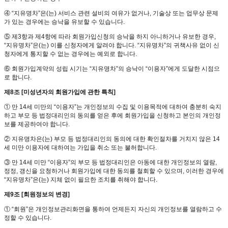
④ “지유명차”은(는) 서비스 관련 설비의 여유가 없거나, 기술상 또는 업무상 문제
가 있는 경우에는 승낙을 유보할 수 있습니다.
⑤ 제3항과 제4항에 따라 회원가입신청의 승낙을 하지 아니하거나 유보한 경우,
“지유명차”은(는) 이를 신청자에게 알려야 합니다. “지유명차”의 귀책사유 없이 신
청자에게 통지할 수 없는 경우에는 예외로 합니다.
⑥ 회원가입계약의 성립 시기는 “지유명차”의 승낙이 “이용자”에게 도달한 시점으
로 합니다.
제8조 [미성년자의 회원가입에 관한 특칙]
① 만 14세 미만의 “이용자”는 개인정보의 수집 및 이용목적에 대하여 충분히 숙지
하고 부모 등 법정대리인의 동의를 얻은 후에 회원가입을 신청하고 본인의 개인정
보를 제공하여야 합니다.
② 지유명차은(는) 부모 등 법정대리인의 동의에 대한 확인절차를 거치지 않은 14
세 미만 이용자에 대하여는 가입을 취소 또는 불허합니다.
③ 만 14세 미만 “이용자”의 부모 등 법정대리인은 아동에 대한 개인정보의 열람,
정정, 갱신을 요청하거나 회원가입에 대한 동의를 철회할 수 있으며, 이러한 경우에
“지유명차”은(는) 지체 없이 필요한 조치를 취해야 합니다.
제9조 [회원정보의 변경]
① “회원”은 개인정보관리화면을 통하여 언제든지 자신의 개인정보를 열람하고 수
정할 수 있습니다.