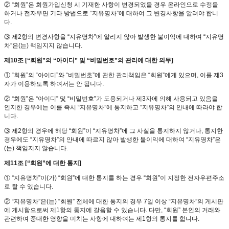
② “회원”은 회원가입신청 시 기재한 사항이 변경되었을 경우 온라인으로 수정을
하거나 전자우편 기타 방법으로 “지유명차”에 대하여 그 변경사항을 알려야 합니
다.
③ 제2항의 변경사항을 “지유명차”에 알리지 않아 발생한 불이익에 대하여 “지유명
차”은(는) 책임지지 않습니다.
제10조 [“회원”의 “아이디” 및 “비밀번호”의 관리에 대한 의무]
① “회원”의 “아이디”와 “비밀번호”에 관한 관리책임은 “회원”에게 있으며, 이를 제3
자가 이용하도록 하여서는 안 됩니다.
② “회원”은 “아이디” 및 “비밀번호”가 도용되거나 제3자에 의해 사용되고 있음을
인지한 경우에는 이를 즉시 “지유명차”에 통지하고 “지유명차”의 안내에 따라야 합
니다.
③ 제2항의 경우에 해당 “회원”이 “지유명차”에 그 사실을 통지하지 않거나, 통지한
경우에도 “지유명차”의 안내에 따르지 않아 발생한 불이익에 대하여 “지유명차”은
(는) 책임지지 않습니다.
제11조 [“회원”에 대한 통지]
① “지유명차”이(가) “회원”에 대한 통지를 하는 경우 “회원”이 지정한 전자우편주소
로 할 수 있습니다.
② “지유명차”은(는) “회원” 전체에 대한 통지의 경우 7일 이상 “지유명차”의 게시판
에 게시함으로써 제1항의 통지에 갈음할 수 있습니다. 다만, “회원” 본인의 거래와
관련하여 중대한 영향을 미치는 사항에 대하여는 제1항의 통지를 합니다.