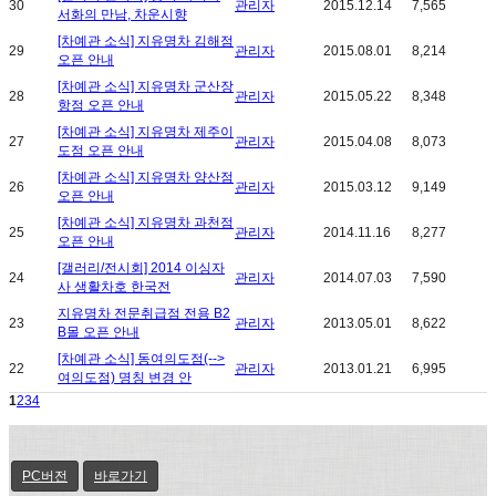
30
관리자
2015.12.14
7,565
서화의 만남, 차운시향
[차예관 소식] 지유명차 김해점
29
관리자
2015.08.01
8,214
오픈 안내
[차예관 소식] 지유명차 군산장
28
관리자
2015.05.22
8,348
항점 오픈 안내
[차예관 소식] 지유명차 제주이
27
관리자
2015.04.08
8,073
도점 오픈 안내
[차예관 소식] 지유명차 양산점
26
관리자
2015.03.12
9,149
오픈 안내
[차예관 소식] 지유명차 과천점
25
관리자
2014.11.16
8,277
오픈 안내
[갤러리/전시회] 2014 이싱자
24
관리자
2014.07.03
7,590
사 생활차호 한국전
지유명차 전문취급점 전용 B2
23
관리자
2013.05.01
8,622
B몰 오픈 안내
[차예관 소식] 동여의도점(-->
22
관리자
2013.01.21
6,995
여의도점) 명칭 변경 안
1
2
3
4
PC버전
바로가기