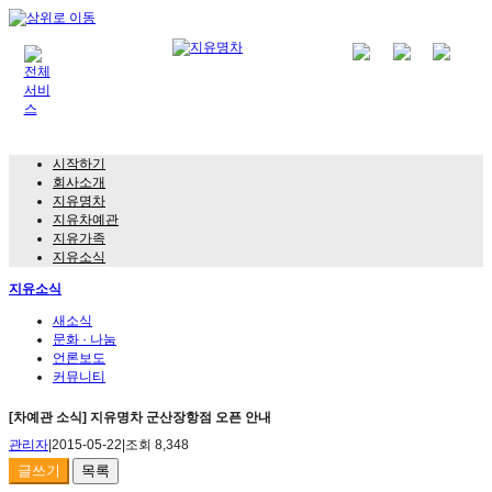
시작하기
회사소개
지유명차
지유차예관
지유가족
지유소식
지유소식
새소식
문화 · 나눔
언론보도
커뮤니티
[차예관 소식] 지유명차 군산장항점 오픈 안내
관리자
|
2015-05-22
|
조회 8,348
글쓰기
목록