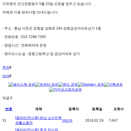
지유명차 군산장항점이 5월 25일 오픈을 앞두고 있습니다.
차예관 이용 편의사항 안내드립니다.
- 주소 : 충남 서천군 장항읍 성화로 194­ 장항금강아파트상가 1층
- 전화번호 : 010-7298-7393
- 영업시간 : 전화예약제 운영
- 찾아오시는길 : 장항고등학교 앞 금강아파트 상가
추천
0
반대
0
댓글
0
번호
제목
등록자
등록일
조회수
[갤러리/전시회] 운남 소수민족
31
관리자
2016.02.19
7,647
생활소품전
[갤러리/전시회] 중국 차시와